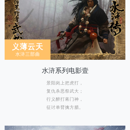
义薄云天
水浒三部曲
水浒系列电影壹
景阳岗上把虎打，
复仇杀恶祭武大；
行义醉打蒋门神，
征讨单臂擒方腊。