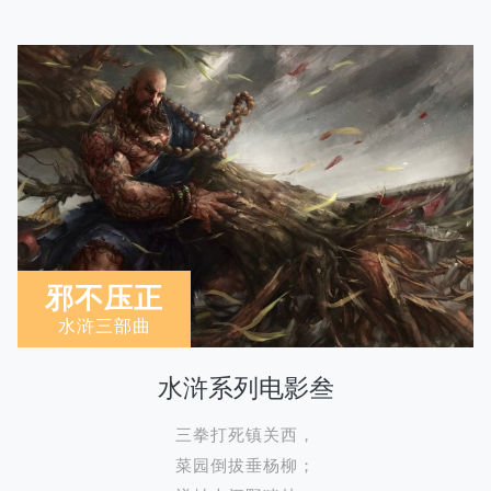
邪不压正
水浒三部曲
水浒系列电影叁
三拳打死镇关西，
菜园倒拔垂杨柳；