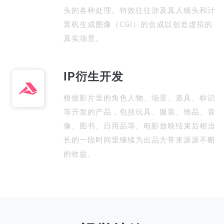
头的各种处理。特效往往涉及真人镜头和计
算机生成图像（CGI）的合成以创造虚拟的
真实场景。
IP衍生开发
根据影片里的角色人物、场景、道具、标识
等开发的产品，包括玩具、服装、饰品、音
像、图书、日用品等。电影放映结束后相当
长的一段时间里继续为出品方带来源源不断
的收益。