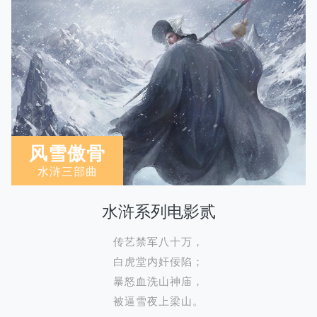
风雪傲骨
水浒三部曲
水浒系列电影贰
传艺禁军八十万，
白虎堂内奸佞陷；
暴怒血洗山神庙，
被逼雪夜上梁山。